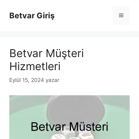
İçeriğe
atla
Betvar Giriş
Menü
Betvar Müşteri
Hizmetleri
Eylül 15, 2024
yazar