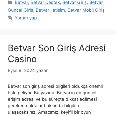
Kategoriler
Betvar
,
Betvar Destek
,
Betvar Giriş
,
Betvar
Güncel Giriş
,
Betvar İletişim
,
Betvar Mobil Giriş
Yorum yap
Betvar Son Giriş Adresi
Casino
Eylül 9, 2024
yazar
Betvar son giriş adresi bilgileri oldukça önemli
hale geliyor. Bu yazıda, Betvar’in en güncel
erişim adresi ve bu süreçte dikkat edilmesi
gereken noktalar hakkında bilgilere
ulaşacaksınız. Amacımız, keyifli bir oyun