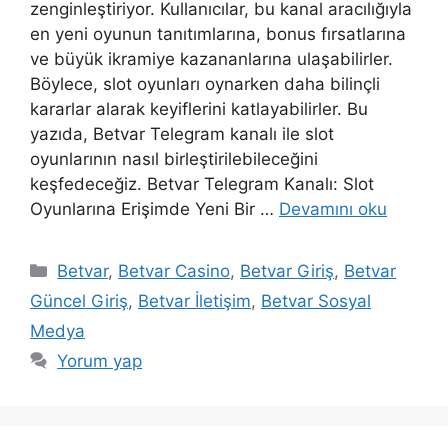
zenginleştiriyor. Kullanıcılar, bu kanal aracılığıyla
en yeni oyunun tanıtımlarına, bonus fırsatlarına
ve büyük ikramiye kazananlarına ulaşabilirler.
Böylece, slot oyunları oynarken daha bilinçli
kararlar alarak keyiflerini katlayabilirler. Bu
yazıda, Betvar Telegram kanalı ile slot
oyunlarının nasıl birleştirilebileceğini
keşfedeceğiz. Betvar Telegram Kanalı: Slot
Oyunlarına Erişimde Yeni Bir …
Devamını oku
Kategoriler
Betvar
,
Betvar Casino
,
Betvar Giriş
,
Betvar
Güncel Giriş
,
Betvar İletişim
,
Betvar Sosyal
Medya
Yorum yap