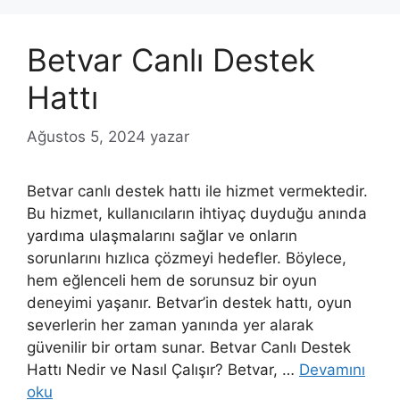
Betvar Canlı Destek
Hattı
Ağustos 5, 2024
yazar
Betvar canlı destek hattı ile hizmet vermektedir.
Bu hizmet, kullanıcıların ihtiyaç duyduğu anında
yardıma ulaşmalarını sağlar ve onların
sorunlarını hızlıca çözmeyi hedefler. Böylece,
hem eğlenceli hem de sorunsuz bir oyun
deneyimi yaşanır. Betvar’in destek hattı, oyun
severlerin her zaman yanında yer alarak
güvenilir bir ortam sunar. Betvar Canlı Destek
Hattı Nedir ve Nasıl Çalışır? Betvar, …
Devamını
oku