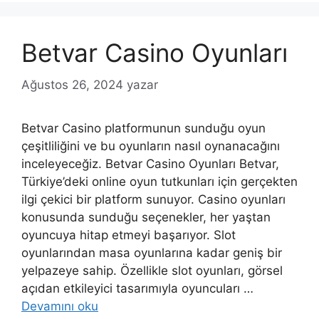
Betvar Casino Oyunları
Ağustos 26, 2024
yazar
Betvar Casino platformunun sunduğu oyun
çeşitliliğini ve bu oyunların nasıl oynanacağını
inceleyeceğiz. Betvar Casino Oyunları Betvar,
Türkiye’deki online oyun tutkunları için gerçekten
ilgi çekici bir platform sunuyor. Casino oyunları
konusunda sunduğu seçenekler, her yaştan
oyuncuya hitap etmeyi başarıyor. Slot
oyunlarından masa oyunlarına kadar geniş bir
yelpazeye sahip. Özellikle slot oyunları, görsel
açıdan etkileyici tasarımıyla oyuncuları …
Devamını oku