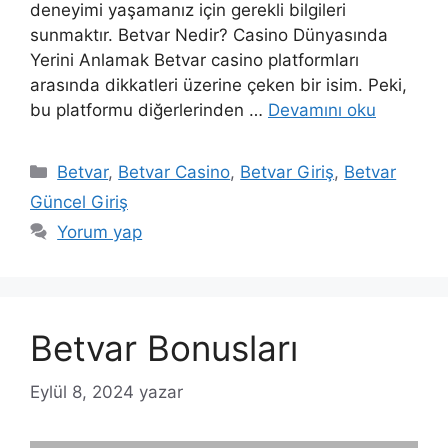
deneyimi yaşamanız için gerekli bilgileri
sunmaktır. Betvar Nedir? Casino Dünyasında
Yerini Anlamak Betvar casino platformları
arasında dikkatleri üzerine çeken bir isim. Peki,
bu platformu diğerlerinden …
Devamını oku
Kategoriler
Betvar
,
Betvar Casino
,
Betvar Giriş
,
Betvar
Güncel Giriş
Yorum yap
Betvar Bonusları
Eylül 8, 2024
yazar