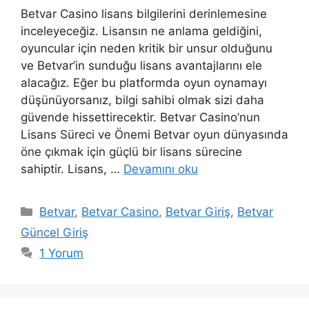
Betvar Casino lisans bilgilerini derinlemesine
inceleyeceğiz. Lisansın ne anlama geldiğini,
oyuncular için neden kritik bir unsur olduğunu
ve Betvar’in sunduğu lisans avantajlarını ele
alacağız. Eğer bu platformda oyun oynamayı
düşünüyorsanız, bilgi sahibi olmak sizi daha
güvende hissettirecektir. Betvar Casino’nun
Lisans Süreci ve Önemi Betvar oyun dünyasında
öne çıkmak için güçlü bir lisans sürecine
sahiptir. Lisans, …
Devamını oku
Kategoriler
Betvar
,
Betvar Casino
,
Betvar Giriş
,
Betvar
Güncel Giriş
1 Yorum