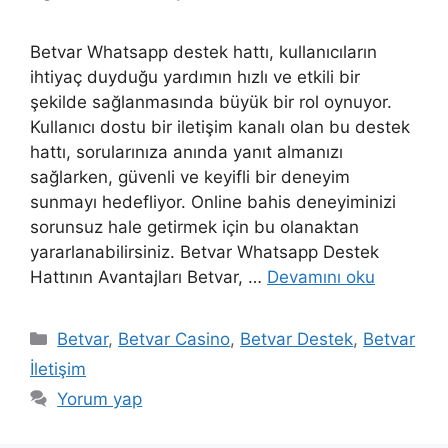
Betvar Whatsapp destek hattı, kullanıcıların
ihtiyaç duyduğu yardımın hızlı ve etkili bir
şekilde sağlanmasında büyük bir rol oynuyor.
Kullanıcı dostu bir iletişim kanalı olan bu destek
hattı, sorularınıza anında yanıt almanızı
sağlarken, güvenli ve keyifli bir deneyim
sunmayı hedefliyor. Online bahis deneyiminizi
sorunsuz hale getirmek için bu olanaktan
yararlanabilirsiniz. Betvar Whatsapp Destek
Hattının Avantajları Betvar, …
Devamını oku
Kategoriler
Betvar
,
Betvar Casino
,
Betvar Destek
,
Betvar
İletişim
Yorum yap